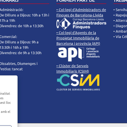
Administració:
• Col·legi d'Administradors de
• Servih
De Dilluns a Dijous: 10h a 13h i
Finques de Barcelona-Lleida
• Rapej
17h a 19h
• Alter
Divendres: de 10h a 13:30h
• Diago
• Ambar
• Col·legi d'Agents de la
Comercial:
• Via Cé
Propietat Immobiliària de
De Dilluns a Dijous: 9h a
Barcelona i província (API)
13:30h i 16h a 19h
Divendres: de 9h a 13:30h
Dissabtes, Diumenges i
• Clúster de Serveis
festius: tancat
Immobiliaris (CSIM)
inalitat
les
est lloc
s amb el