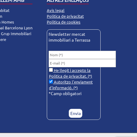
abitat
Avis legal
un
Politica de privacitat
ra Homes
Politica de cookies
nal Barcelona Lyon
 Grup Immobiliari
Newsletter mercat
lere
immobiliari a Terrassa
He llegit i accepto la
Politica de privacitat
. (*)
Autoritzo l'enviament
d'informació. (*)
*Camp obligatori
Deixeu
aquest
camp
buit.