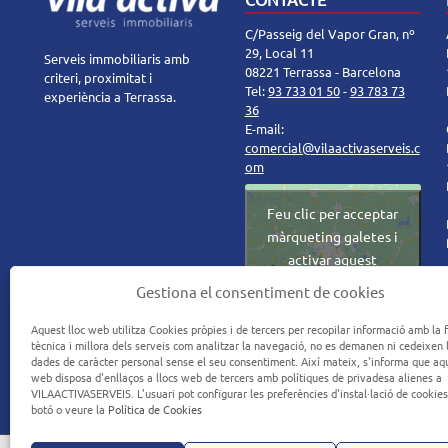
C/Passeig del Vapor Gran, nº
29, Local 11
Serveis immobiliaris amb
08221 Terrassa - Barcelona
criteri, proximitat i
Tel:
93 733 01 50
-
93 783 73
experiència a Terrassa.
36
E-mail:
comercial@vilaactivaserveis.c
om
Feu clic per acceptar
màrqueting galetes i
activar aquest
contingut
Gestiona el consentiment de cookies
Aquest lloc web utilitza Cookies pròpies i de tercers per recopilar informació amb la f
tècnica i millora dels serveis com analitzar la navegació, no es demanen ni cedeixen 
dades de caràcter personal sense el seu consentiment. Així mateix, s'informa que aqu
web disposa d'enllaços a llocs web de tercers amb polítiques de privadesa alienes a
VILAACTIVASERVEIS. L'usuari pot configurar les preferències d'instal·lació de cookie
botó o veure la
Política de Cookies