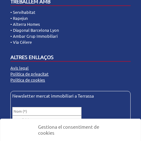
TREBALLEM AMB
• Servihabitat
• Rapejun
• Alterra Homes
• Diagonal Barcelona Lyon
• Ambar Grup Immobiliari
• Via Célere
ALTRES ENLLAÇOS
Avis legal
Politica de privacitat
Politica de cookies
Newsletter mercat immobiliari a Terrassa
Gestiona el consentiment de
He llegit i accepto la
Politica de privacitat
. (*)
cookies
Autoritzo l'enviament d'informació. (*)
*Camp obligatori