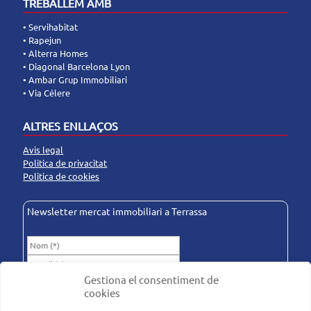
TREBALLEM AMB
• Servihabitat
• Rapejun
• Alterra Homes
• Diagonal Barcelona Lyon
• Ambar Grup Immobiliari
• Via Célere
ALTRES ENLLAÇOS
Avis legal
Politica de privacitat
Politica de cookies
Newsletter mercat immobiliari a Terrassa
Gestiona el consentiment de
He llegit i accepto la
Politica de privacitat
. (*)
cookies
Autoritzo l'enviament d'informació. (*)
*Camp obligatori