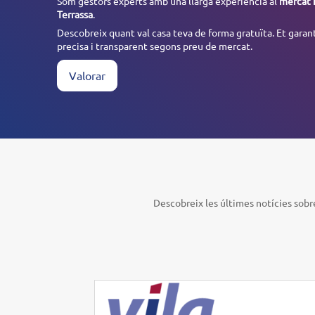
Som gestors experts amb una llarga experiència al
mercat 
Terrassa
.
Descobreix quant val casa teva de forma gratuïta. Et garan
precisa i transparent segons preu de mercat.
Valorar
Descobreix les últimes notícies sobre