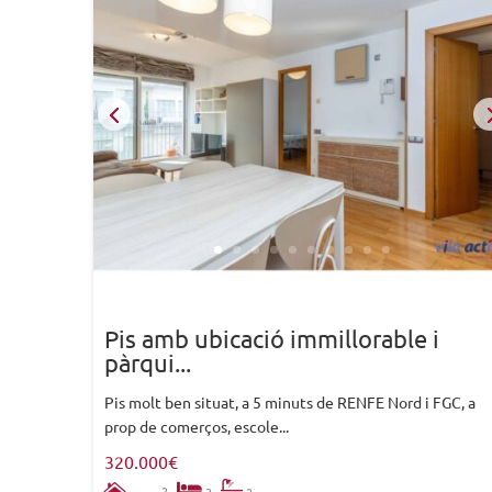
Pis amb ubicació immillorable i
pàrqui...
Pis molt ben situat, a 5 minuts de RENFE Nord i FGC, a
prop de comerços, escole...
320.000€
2