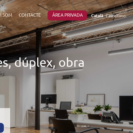
I SOM
CONTACTE
ÀREA PRIVADA
Català
Castellano
es, dúplex, obra