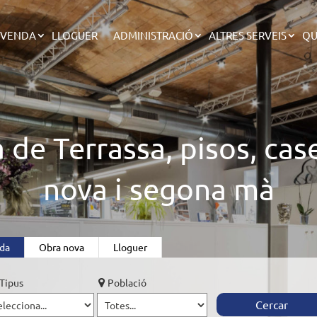
 VENDA
LLOGUER
ADMINISTRACIÓ
ALTRES SERVEIS
QU
 de Terrassa, pisos, cas
nova i segona mà
da
Obra nova
Lloguer
Tipus
Població
Cercar