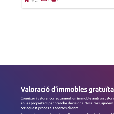
3
2
m
77
Valoració d’immobles gratuïta
Conèixer i valorar correctament un immoble amb un valor r
en les propietats per prendre decisions. Nosaltres, ajudem
tot aquest procès als nostres clients.