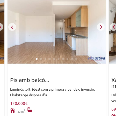
Pis amb balcó...
X
m
Luminós loft, ideal com a primera vivenda o inversió.
L'habitatge disposa d'u...
Ur
ven
120.000€
69
2
1
m
33