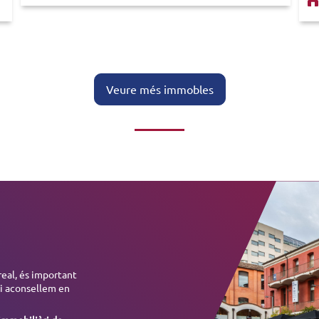
Veure més immobles
eal, és important
 i aconsellem en