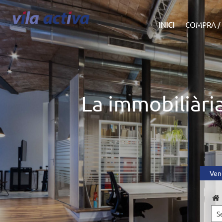
INICI
COMPRA /
La immobiliària
Ven