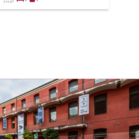
4
4
m
314