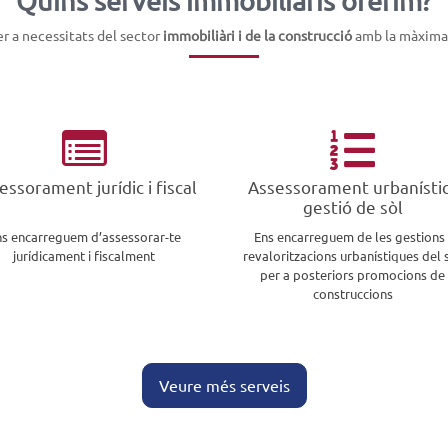
Quins serveis immobiliàris oferim?
er a necessitats del sector
immobiliàri i de la construcció
amb la màxima 


essorament jurídic i fiscal
Assessorament urbanístic
gestió de sòl
ns encarreguem d’assessorar-te
Ens encarreguem de les gestions 
jurídicament i fiscalment
revaloritzacions urbanístiques del 
per a posteriors promocions de
construccions
Veure més serveis